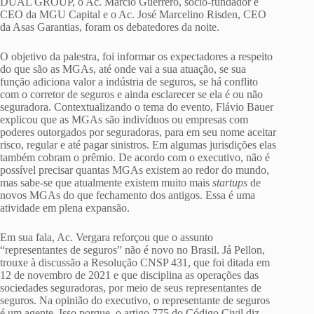
DUAL GROUP, o Ac. Marcio Guerrero, sócio-fundador e
CEO da MGU Capital e o Ac. José Marcelino Risden, CEO
da Asas Garantias, foram os debatedores da noite.
O objetivo da palestra, foi informar os expectadores a respeito
do que são as MGAs, até onde vai a sua atuação, se sua
função adiciona valor a indústria de seguros, se há conflito
com o corretor de seguros e ainda esclarecer se ela é ou não
seguradora. Contextualizando o tema do evento, Flávio Bauer
explicou que as MGAs são indivíduos ou empresas com
poderes outorgados por seguradoras, para em seu nome aceitar
risco, regular e até pagar sinistros. Em algumas jurisdições elas
também cobram o prêmio. De acordo com o executivo, não é
possível precisar quantas MGAs existem ao redor do mundo,
mas sabe-se que atualmente existem muito mais
startups
de
novos MGAs do que fechamento dos antigos. Essa é uma
atividade em plena expansão.
Em sua fala, Ac. Vergara reforçou que o assunto
“representantes de seguros” não é novo no Brasil. Já Pellon,
trouxe à discussão a Resolução CNSP 431, que foi ditada em
12 de novembro de 2021 e que disciplina as operações das
sociedades seguradoras, por meio de seus representantes de
seguros. Na opinião do executivo, o representante de seguros
é um agente. Isso porque, o artigo 775 do Código Civil diz