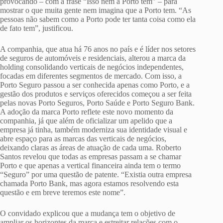
provocando – com a frase “Isso nem a Porto tem” – para
mostrar o que muita gente nem imagina que a Porto tem. “As
pessoas não sabem como a Porto pode ter tanta coisa como ela
de fato tem”, justificou.
A companhia, que atua há 76 anos no país e é líder nos setores
de seguros de automóveis e residenciais, alterou a marca da
holding consolidando verticais de negócios independentes,
focadas em diferentes segmentos de mercado. Com isso, a
Porto Seguro passou a ser conhecida apenas como Porto, e a
gestão dos produtos e serviços oferecidos começou a ser feita
pelas novas Porto Seguros, Porto Saúde e Porto Seguro Bank.
A adoção da marca Porto reflete este novo momento da
companhia, já que além de oficializar um apelido que a
empresa já tinha, também moderniza sua identidade visual e
abre espaço para as marcas das verticais de negócios,
deixando claras as áreas de atuação de cada uma. Roberto
Santos revelou que todas as empresas passam a se chamar
Porto e que apenas a vertical financeira ainda tem o termo
“Seguro” por uma questão de patente. “Existia outra empresa
chamada Porto Bank, mas agora estamos resolvendo esta
questão e em breve teremos este nome”.
O convidado explicou que a mudança tem o objetivo de
ampliar os horizontes da marca e estreitar relações com o