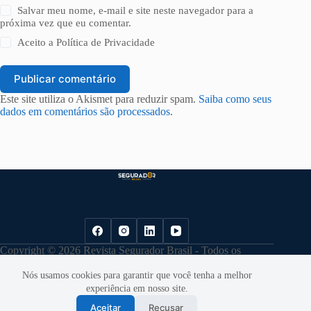
Salvar meu nome, e-mail e site neste navegador para a
próxima vez que eu comentar.
Aceito a
Política de Privacidade
Publicar comentário
Este site utiliza o Akismet para reduzir spam.
Saiba como seus
dados em comentários são processados
.
Copyright © 2026 Revista Segurador Brasil - Todos os
direitos reservados. |
Política de Privacidade
Nós usamos cookies para garantir que você tenha a melhor
experiência em nosso site.
Aceitar
Recusar
Desenvolvido por
Cloudbe