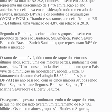
uma receita total de R$ 298,1 bilhões do setor em 2020, que
representa um crescimento de 1,4% em relação ao ano
anterior. A receita leva em consideração todo o mercado de
seguros, incluindo DPVAT e os produtos de acumulação
(VGBL e PGBL). Tirando esses ramos, a receita ficou em R$
174,4 bilhões, uma variação de 4,8% em relação a 2019.
Segundo o Ranking, os cinco maiores grupos do setor em
produtos de risco são Bradesco, SulAmérica, Porto Seguro,
Banco do Brasil e Zurich Santander, que representam 54% de
todo o mercado.
O ramo de automóvel, tido como destaque do setor nos
últimos anos, sofreu uma das maiores perdas, juntamente com
transportes. “Uma consequência direta do momento que o País
vive de diminuição na mobilidade”, aponta Galiza. O
faturamento de automóvel atingiu R$ 35,2 bilhões (sem
DPVAT) no ano passado, com os cinco maiores grupos sendo
Porto Seguro, Allianz Seguros, Bradesco Seguros, Tokio
Marine Seguradora e Liberty Seguros.
Os seguros de pessoas continuam sendo o destaque do setor,
já que no ano passado tiveram um faturamento de R$ 48,1
bilhões. Os cinco maiores grupos são Bradesco Seguros,