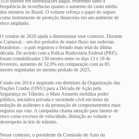
35,6 bilhões em indenizações pagas, refletindo tanto a
frequência de ocorrências quanto o aumento do custo médio
dos sinistros no Brasil. O volume reforça o papel do seguro
como instrumento de proteção financeira em um ambiente de
risco ampliado.
O cenário de 2026 ajuda a dimensionar esse contexto. Durante
o Carnaval – um dos períodos de maior fluxo nas rodovias
brasileiras – o país registrou o feriado mais letal da última
década. De acordo com a Polícia Rodoviária Federal (PRF),
foram contabilizadas 130 mortes entre os dias 13 e 18 de
fevereiro, aumento de 52,9% em comparação com as 85
mortes registradas no mesmo período de 2025.
Criado em 2014 e inspirado em diretrizes da Organização das
Nações Unidas (ONU) para a Década de Ação pela
Segurança no Trânsito, o Maio Amarelo mobiliza poder
público, iniciativa privada e sociedade civil em torno da
redução de acidentes e da promoção de comportamentos mais
seguros nas vias. A campanha chama atenção para fatores de
risco como excesso de velocidade, distração ao volante e
desrespeito às leis de trânsito.
Nesse contexto, o presidente da Comissão de Auto da