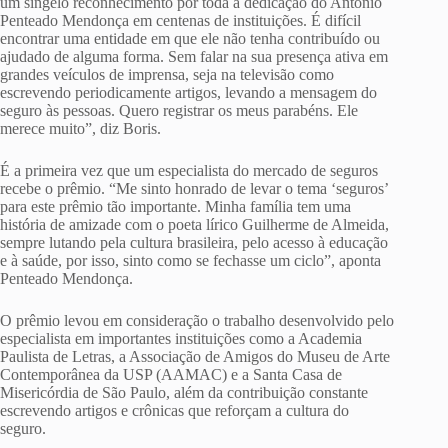
um singelo reconhecimento por toda a dedicação do Antonio
Penteado Mendonça em centenas de instituições. É difícil
encontrar uma entidade em que ele não tenha contribuído ou
ajudado de alguma forma. Sem falar na sua presença ativa em
grandes veículos de imprensa, seja na televisão como
escrevendo periodicamente artigos, levando a mensagem do
seguro às pessoas. Quero registrar os meus parabéns. Ele
merece muito”, diz Boris.
É a primeira vez que um especialista do mercado de seguros
recebe o prêmio. “Me sinto honrado de levar o tema ‘seguros’
para este prêmio tão importante. Minha família tem uma
história de amizade com o poeta lírico Guilherme de Almeida,
sempre lutando pela cultura brasileira, pelo acesso à educação
e à saúde, por isso, sinto como se fechasse um ciclo”, aponta
Penteado Mendonça.
O prêmio levou em consideração o trabalho desenvolvido pelo
especialista em importantes instituições como a Academia
Paulista de Letras, a Associação de Amigos do Museu de Arte
Contemporânea da USP (AAMAC) e a Santa Casa de
Misericórdia de São Paulo, além da contribuição constante
escrevendo artigos e crônicas que reforçam a cultura do
seguro.